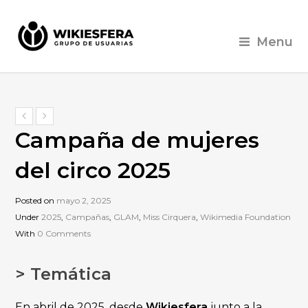
Menu
Campaña de mujeres
del circo 2025
Posted on
mayo 2, 2025
Under
2025
,
Campañas
,
GLAM
,
Miss Cirquera
,
Wikimedia Foundation
With
0 Comments
> Temática
En abril de 2025, desde
Wikiesfera
junto a la