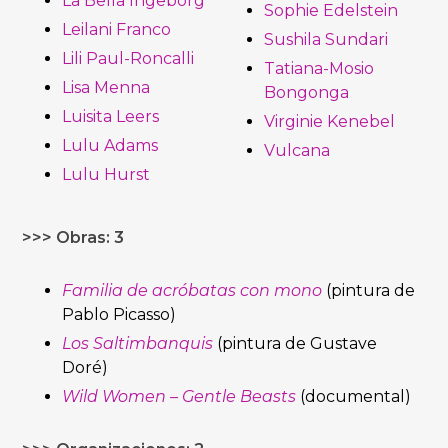
La Bella Ingeborg
Sophie Edelstein
Leilani Franco
Sushila Sundari
Lili Paul-Roncalli
Tatiana-Mosio
Lisa Menna
Bongonga
Luisita Leers
Virginie Kenebel
Lulu Adams
Vulcana
Lulu Hurst
>>> Obras: 3
Familia de acróbatas con mono
(pintura de
Pablo Picasso)
Los Saltimbanquis
(pintura de Gustave
Doré)
Wild Women – Gentle Beasts
(documental)