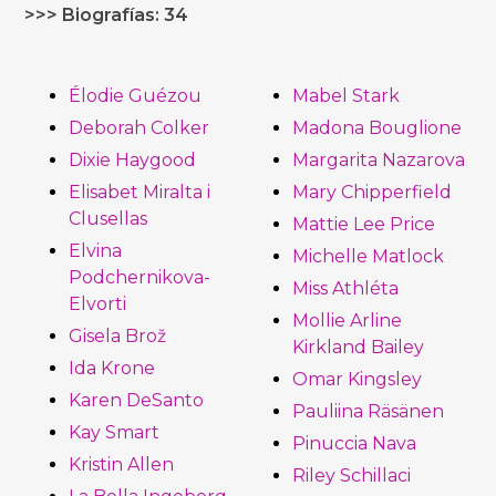
>>> Biografías: 34
Élodie Guézou
Mabel Stark
Deborah Colker
Madona Bouglione
Dixie Haygood
Margarita Nazarova
Elisabet Miralta i
Mary Chipperfield
Clusellas
Mattie Lee Price
Elvina
Michelle Matlock
Podchernikova-
Miss Athléta
Elvorti
Mollie Arline
Gisela Brož
Kirkland Bailey
Ida Krone
Omar Kingsley
Karen DeSanto
Pauliina Räsänen
Kay Smart
Pinuccia Nava
Kristin Allen
Riley Schillaci