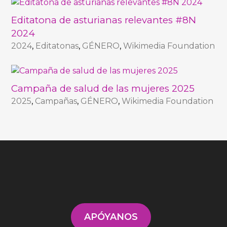
Editatona de asturianas relevantes #8N
2024
2024
,
Editatonas
,
GÉNERO
,
Wikimedia Foundation
Campaña de salud de las mujeres 2025
2025
,
Campañas
,
GÉNERO
,
Wikimedia Foundation
APÓYANOS