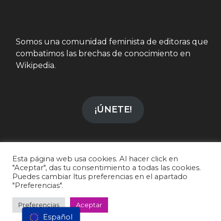
Somos una comunidad feminista de editoras que
combatimos las brechas de conocimiento en
Wikipedia.
¡ÚNETE!
Esta página web usa cookies. Al hacer click en
"Aceptar", das tu consentimiento a todas las cookies.
info@wikiesfera.org
|
CC-BY-SA 4.0
Puedes cambiar ltus preferencias en el apartado
"Preferencias".
LinkedIn
|
Instagram
Declaración de accesibilidad
|
Política de privacidad
|
Preferencias
Aceptar
Política de cookies
Español