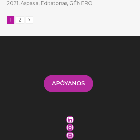
2021
,
Aspasia
,
Editatonas
,
GÉNERO
1
2
APÓYANOS
LinkedIn
Instagram
Mail