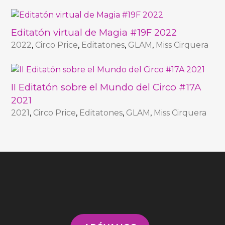
Editatón virtual de Magia #19F 2022
2022
,
Circo Price
,
Editatones
,
GLAM
,
Miss Cirquera
II Editatón sobre el Mundo del Circo #17A
2021
2021
,
Circo Price
,
Editatones
,
GLAM
,
Miss Cirquera