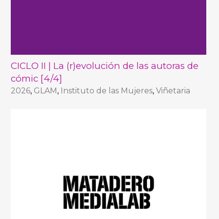
CICLO II | La (r)evolución de las autoras de
cómic [4/4]
2026
,
GLAM
,
Instituto de las Mujeres
,
Viñetaria