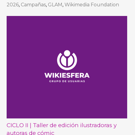
2026
,
Campañas
,
GLAM
,
Wikimedia Foundation
CICLO II | Taller de edición ilustradoras y
autoras de cómic