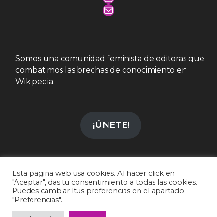
Mail
Somos una comunidad feminista de editoras que
combatimos las brechas de conocimiento en
Wikipedia.
¡ÚNETE!
Esta página web usa cookies. Al hacer click en
"Aceptar", das tu consentimiento a todas las cookies.
info@wikiesfera.org
|
CC-BY-SA 4.0
Puedes cambiar ltus preferencias en el apartado
"Preferencias".
LinkedIn
|
Instagram
Declaración de accesibilidad
|
Política de privacidad
|