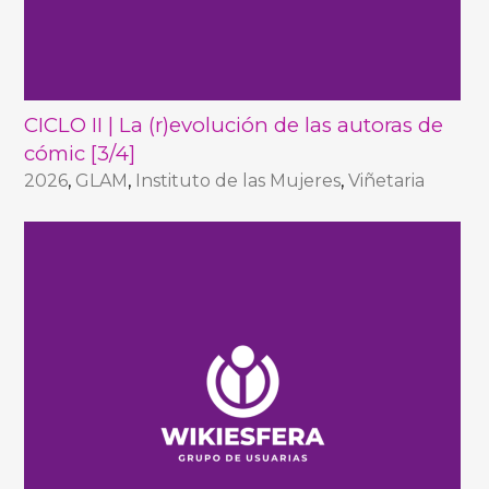
CICLO II | La (r)evolución de las autoras de
cómic [3/4]
2026
,
GLAM
,
Instituto de las Mujeres
,
Viñetaria