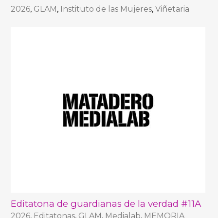
2026
,
GLAM
,
Instituto de las Mujeres
,
Viñetaria
Editatona de guardianas de la verdad #11A
2026
,
Editatonas
,
GLAM
,
Medialab
,
MEMORIA