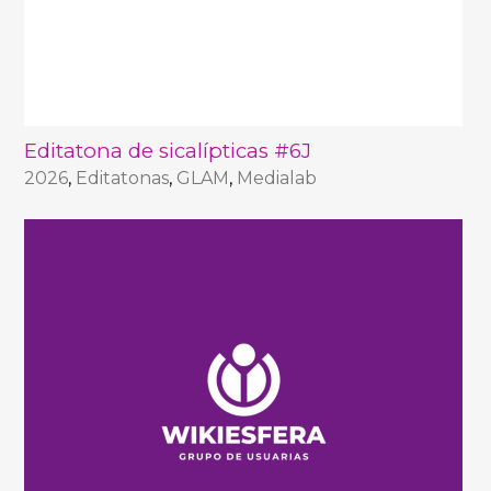
Editatona de sicalípticas #6J
2026
,
Editatonas
,
GLAM
,
Medialab