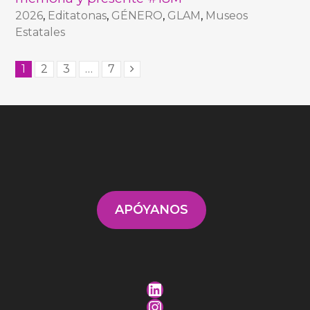
2026
,
Editatonas
,
GÉNERO
,
GLAM
,
Museos
Estatales
1
2
3
…
7
APÓYANOS
LinkedIn
Instagram