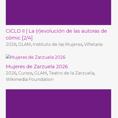
CICLO II | La (r)evolución de las autoras de
cómic [2/4]
2026
,
GLAM
,
Instituto de las Mujeres
,
Viñetaria
Mujeres de Zarzuela 2026
2026
,
Cursos
,
GLAM
,
Teatro de la Zarzuela
,
Wikimedia Foundation