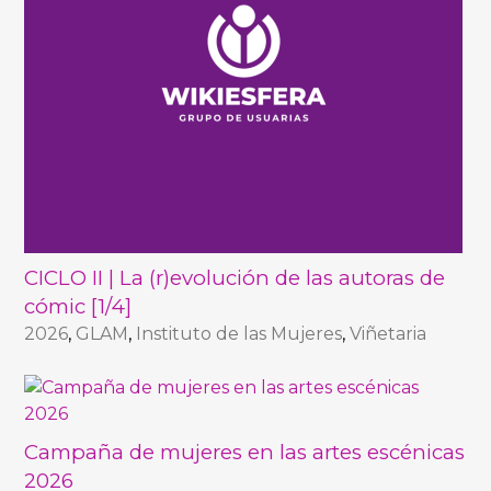
CICLO II | La (r)evolución de las autoras de
cómic [1/4]
2026
,
GLAM
,
Instituto de las Mujeres
,
Viñetaria
Campaña de mujeres en las artes escénicas
2026