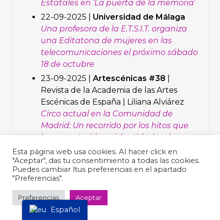
Estatales en ‘La puerta de la memoria’
22-09-2025 |
Universidad de Málaga
Una profesora de la E.T.S.I.T. organiza
una Editatona de mujeres en las
telecomunicaciones el próximo sábado
18 de octubre
23-09-2025 |
Artescénicas #38
|
Revista de la Academia de las Artes
Escénicas de España | Liliana Alviárez
Circo actual en la Comunidad de
Madrid: Un recorrido por los hitos que
han construido su identidad en las
últimas décadas
(pág 70-73)
Esta página web usa cookies. Al hacer click en
"Aceptar", das tu consentimiento a todas las cookies.
29-09-2025 |
Periódico Distrito
Puedes cambiar ltus preferencias en el apartado
Villaverde
|
Cultura
"Preferencias".
Contribuir a cerrar la brecha de género
Preferencias
Aceptar
en Wikipedia
Español
30-09-2025 |
Onda Local de Andalucía
|