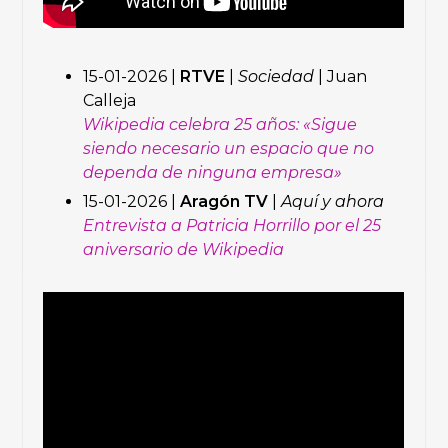
15-01-2026 |
RTVE
|
Sociedad
| Juan
Calleja
Wikipedia celebra 25 años: «Sigue
siendo necesario un espacio que no
dependa de ninguna empresa»
15-01-2026 |
Aragón TV
|
Aquí y ahora
Entrevista a Patricia Horrillo por el 25
aniversario de Wikipedia