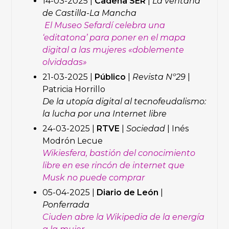
14-03-2025 |
Cadena
SER
|
La ventana
de Castilla-La Mancha
El Museo Sefardí celebra una
‘editatona’ para poner en el mapa
digital a las mujeres «doblemente
olvidadas»
21-03-2025 |
Público
|
Revista Nº29
|
Patricia Horrillo
De la utopía digital al tecnofeudalismo:
la lucha por una Internet libre
24-03-2025 |
RTVE
|
Sociedad
| Inés
Modrón Lecue
Wikiesfera, bastión del conocimiento
libre en ese rincón de internet que
Musk no puede comprar
05-04-2025 |
Diario de León
|
Ponferrada
Ciuden abre la Wikipedia de la energía