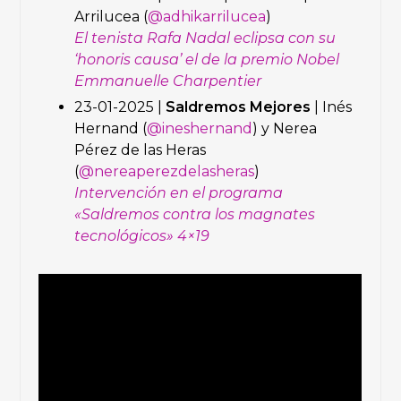
Arrilucea (
@adhikarrilucea
)
El tenista Rafa Nadal eclipsa con su
‘honoris causa’ el de la premio Nobel
Emmanuelle Charpentier
23-01-2025 |
Saldremos Mejores
| Inés
Hernand (
@ineshernand
) y Nerea
Pérez de las Heras
(
@nereaperezdelasheras
)
Intervención en el programa
«Saldremos contra los magnates
tecnológicos» 4×19