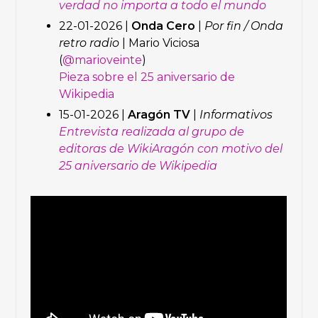
verdad no importa a todo el mundo
22-01-2026 |
Onda Cero
|
Por fin / Onda
retro radio
| Mario Viciosa
(
@marioveinte
)
Pieza sobre el 25 aniversario de
Wikipedia
15-01-2026 |
Aragón TV
|
Informativos
Entrevista realizada al grupo de
editoras de WikiAragón con motivo del
25 aniversario de Wikipedia