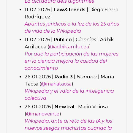
La dictadura dels algoritmes
11-02-2026 |
Law&Trends
| Diego Fierro
Rodríguez
Apuntes jurídicos a la luz de los 25 años
de vida de la Wikipedia
11-02-2026 |
Público
|
Ciencias
| Adhik
Arrilucea (
@adhik.arrilucea
)
Por qué la participación de las mujeres
en la ciencia mejora la calidad del
conocimiento
26-01-2026 |
Radio 3
|
Nanana
| María
Taosa (
@mariataosa
)
Wikipedia y el valor de la inteligencia
colectiva
26-01-2026 |
Newtral
| Mario Viciosa
(
@marioveinte
)
Wikipedia, ante al reto de las IA y los
nuevos sesgos machistas cuando la