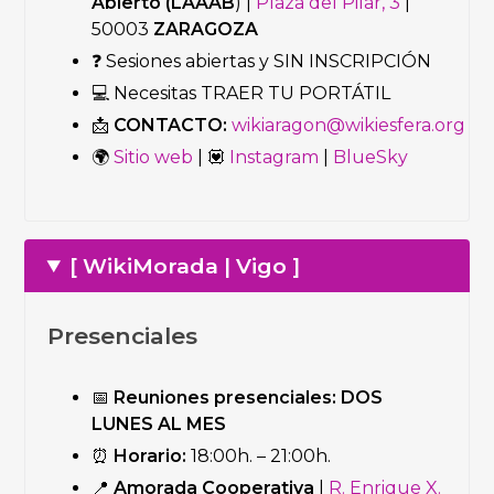
Abierto (LAAAB
) |
Plaza del Pilar, 3
|
50003
ZARAGOZA
❓ Sesiones abiertas y SIN INSCRIPCIÓN
💻 Necesitas TRAER TU PORTÁTIL
📩
CONTACTO:
wikiaragon@wikiesfera.org
🌍
Sitio web
| 💟
Instagram
|
BlueSky
[ WikiMorada | Vigo ]
Presenciales
📅
Reuniones presenciales:
DOS
LUNES AL MES
⏰
Horario:
18:00h. – 21:00h.
📍
Amorada Cooperativa
|
R. Enrique X.