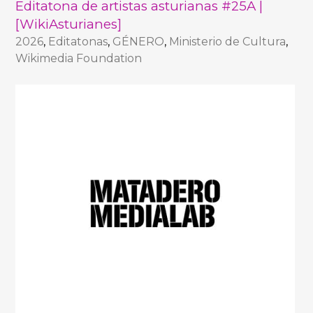
Editatona de artistas asturianas #25A |
[WikiAsturianes]
2026
,
Editatonas
,
GÉNERO
,
Ministerio de Cultura
,
Wikimedia Foundation