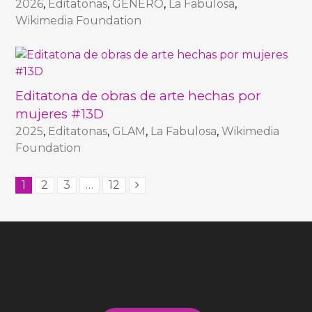
2026
,
Editatonas
,
GÉNERO
,
La Fabulosa
,
Wikimedia Foundation
Editatona de obras de arte hechas por
mujeres #13D
2025
,
Editatonas
,
GLAM
,
La Fabulosa
,
Wikimedia
Foundation
1
2
3
…
12