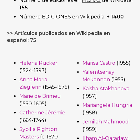
Número de ediciones en
FICHAS
de Wikidata:
155
Número
EDICIONES
en Wikipedia:
+ 1400
>> Artículos publicados en Wikipedia en
español: 75
Helena Rucker
Marisa Castro
(1955)
(1524-1597)
Yalemtsehay
Anna Maria
Mekonnen
(1955)
Zieglerin
(1545-1575)
Kaisha Atakhanova
Marie de Brimeu
(1957)
(1550-1605)
Mariangela Hungria
Catherine Jérémie
(1958)
(1664-1744)
Jemilah Mahmood
Sybilla Righton
(1959)
Masters
(c. 1670-
Ilham Al-Qaradawi