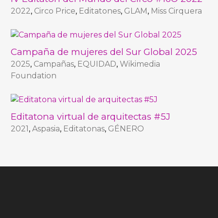
2022
,
Circo Price
,
Editatones
,
GLAM
,
Miss Cirquera
Campaña de mujeres del Sur Global 2025
2025
,
Campañas
,
EQUIDAD
,
Wikimedia
Foundation
Editatona virtual de arquitectas #5J
2021
,
Aspasia
,
Editatonas
,
GÉNERO