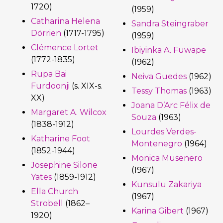
1720)
(1959)
Catharina Helena
Sandra Steingraber
Dörrien
(1717-1795)
(1959)
Clémence Lortet
Ibiyinka A. Fuwape
(1772-1835)
(1962)
Rupa Bai
Neiva Guedes
(1962)
Furdoonji
(s. XIX-s.
Tessy Thomas
(1963)
XX)
Joana D’Arc Félix de
Margaret A. Wilcox
Souza
(1963)
(1838-1912)
Lourdes Verdes-
Katharine Foot
Montenegro
(1964)
(1852-1944)
Monica Musenero
Josephine Silone
(1967)
Yates
(1859-1912)
Kunsulu Zakariya
Ella Church
(1967)
Strobell
(1862–
Karina Gibert
(1967)
1920)