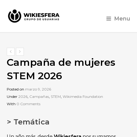
Menu
Campaña de mujeres
STEM 2026
Posted on
marzo 9, 2026
Under
2026
,
Campañas
,
STEM
,
Wikimedia Foundation
With
0 Comments
> Temática
Un año más, desde
Wikiesfera
nos sumamos