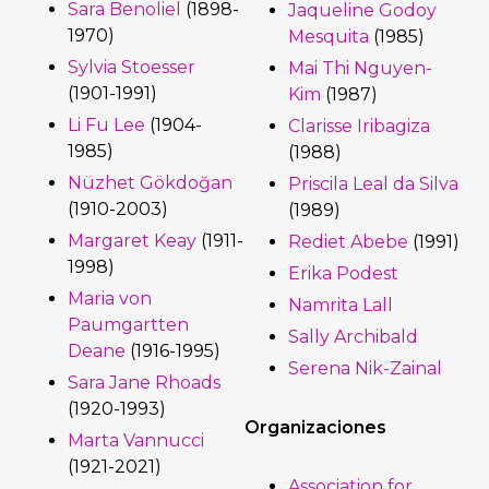
Sara Benoliel
(1898-
Jaqueline Godoy
1970)
Mesquita
(1985)
Sylvia Stoesser
Mai Thi Nguyen-
(1901-1991)
Kim
(1987)
Li Fu Lee
(1904-
Clarisse Iribagiza
1985)
(1988)
Nüzhet Gökdoğan
Priscila Leal da Silva
(1910-2003)
(1989)
Margaret Keay
(1911-
Rediet Abebe
(1991)
1998)
Erika Podest
Maria von
Namrita Lall
Paumgartten
Sally Archibald
Deane
(1916-1995)
Serena Nik-Zainal
Sara Jane Rhoads
(1920-1993)
Organizaciones
Marta Vannucci
(1921-2021)
Association for