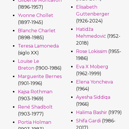
Gilberte Montavon
(1896-1957)
Elisabeth
Guttenberger
Yvonne Chollet
(1926-2024)
(1897-1945)
Hatidža
Blanche Charlet
Mehmedović
(1952-
(1898-1985)
2018)
Teresa Lamoneda
Rose Lokissim
(1955-
(siglo XX)
1986)
Louise Le
Eva X Moberg
Breton
(1900-1986)
(1962-1999)
Marguerite Bernes
Elena Yoncheva
(1901-1996)
(1964)
Kajsa Rothman
Ayesha Siddiqa
(1903-1969)
(1966)
René Shadbolt
Halima Bashir
(1979)
(1903-1977)
Shifa Gardi
(1986-
Portia Holman
2017)