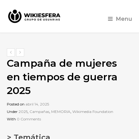
Menu
Campaña de mujeres
en tiempos de guerra
2025
Posted on
abril 14, 2025
Under
2025
,
Campañas
,
MEMORIA
,
Wikimedia Foundation
With
0 Comments
> Temática