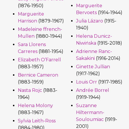
(1876-1950)
Marguerite
Bervoets
(1914-1944)
Marguerite
Harrison
(1879-1967)
Julia Lázaro
(1915-
1940)
Madeleine ffrench-
Mullen
(1880-1944)
Helena Dunicz-
Niwińska
(1915-2018)
Sara Llorens
Carreres
(1881-1954)
Adrienne Ranc-
Sakakini
(1916-2014)
Elizabeth O’Farrell
(1883-1957)
Ginette Jullian
(1917-1962)
Bernice Cameron
(1883-1959)
Louis Orr
(1917-1985)
Nasta Rojc
(1883-
Andrée Borrel
1964)
(1919-1944)
Helena Molony
Suzanne
(1883-1967)
Hiltermann-
Souloumiac
(1919-
Sylvia Leith-Ross
2001)
(1884-1980)