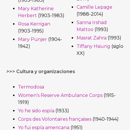
(1903-1983)
Camille Lepage
Mary Katherine
(1988-2014)
Herbert
(1903-1983)
Sanna Irshad
Rosa Kerrigan
Mattoo
(1993)
(1903-1995)
Masrat Zahra
(1993)
Mary Pünjer
(1904-
1942)
Tiffany Hsiung
(siglo
XX)
>>> Cultura y organizaciones
Termodosa
Women’s Reserve Ambulance Corps
(1915-
1919)
Yo he sido espía
(1933)
Corps des Volontaires françaises
(1940-1944)
Yo fui espía americana
(1951)