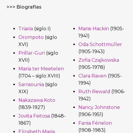
>>> Biografías
Triaria
(siglo I)
Marie Hackin
(1905-
1941)
Orompoto
(siglo
XVI)
Oda Schottmüller
(1905-1943)
Prillar-Guri
(siglo
XVII)
Zofia Czajkowska
(1905-1978)
Maria ter Meetelen
(1704 – siglo XVIII)
Clara Raven
(1905-
1994)
Sarraounia
(siglo
XIX)
Ruth Rewald
(1906-
1942)
Nakazawa Koto
(1839-1927)
Nancy Johnstone
(1906-1951)
Jovita Feitosa
(1848-
1867)
Fania Fénelon
(1908-1983)
Elizabeth Maria