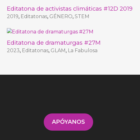
Editatona de activistas climáticas #12D 2019
2019
,
Editatonas
,
GÉNERO
,
STEM
Editatona de dramaturgas #27M
2023
,
Editatonas
,
GLAM
,
La Fabulosa
APÓYANOS