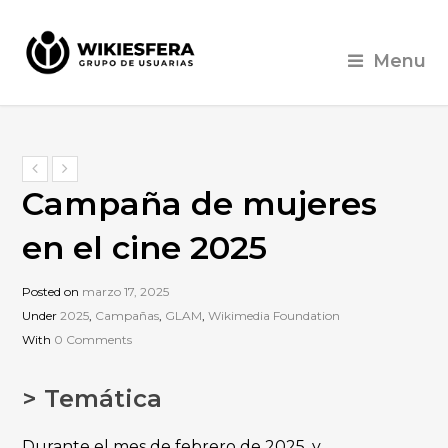
Menu
Campaña de mujeres
en el cine 2025
Posted on
marzo 17, 2025
Under
2025
,
Campañas
,
GLAM
,
Wikimedia Foundation
With
0 Comments
> Temática
Durante el mes de febrero de 2025, y