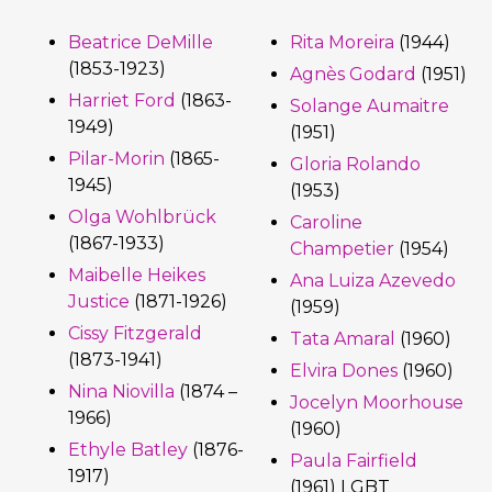
Beatrice DeMille
Rita Moreira
(1944)
(1853-1923)
Agnès Godard
(1951)
Harriet Ford
(1863-
Solange Aumaitre
1949)
(1951)
Pilar-Morin
(1865-
Gloria Rolando
1945)
(1953)
Olga Wohlbrück
Caroline
(1867-1933)
Champetier
(1954)
Maibelle Heikes
Ana Luiza Azevedo
Justice
(1871-1926)
(1959)
Cissy Fitzgerald
Tata Amaral
(1960)
(1873-1941)
Elvira Dones
(1960)
Nina Niovilla
(1874 –
Jocelyn Moorhouse
1966)
(1960)
Ethyle Batley
(1876-
Paula Fairfield
1917)
(1961) LGBT