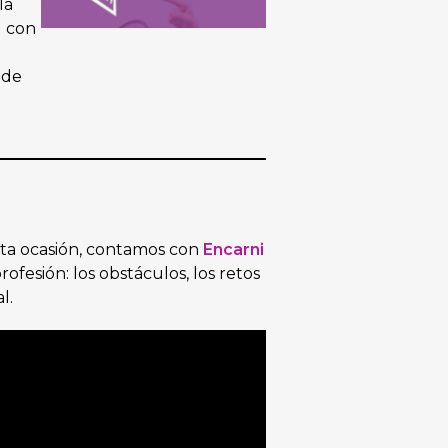
la
d con
 de
sta ocasión, contamos con
Encarni
ofesión: los obstáculos, los retos
l.