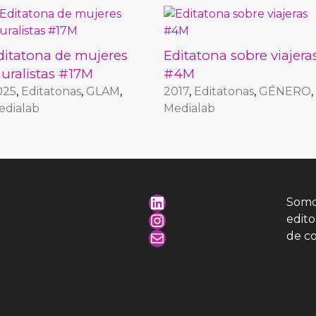
ditatona de mujeres
Editatona sobre viajera
uralistas #17M
#4M
025
,
Editatonas
,
GLAM
,
2017
,
Editatonas
,
GÉNERO
,
edialab
Medialab
LinkedIn
Somo
Instagram
edit
Mail
de c