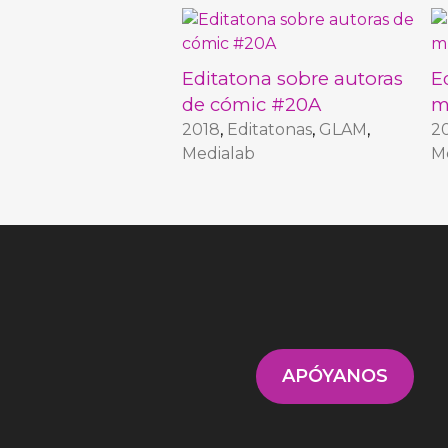
Editatona sobre autoras
E
de cómic #20A
m
2018
,
Editatonas
,
GLAM
,
2
Medialab
M
APÓYANOS