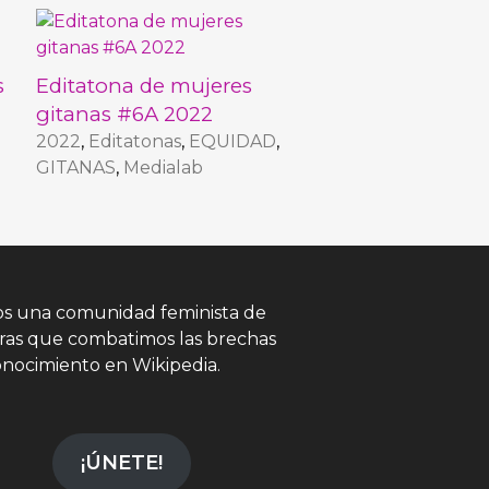
s
Editatona de mujeres
gitanas #6A 2022
2022
,
Editatonas
,
EQUIDAD
,
GITANAS
,
Medialab
s una comunidad feminista de
oras que combatimos las brechas
onocimiento en Wikipedia.
¡ÚNETE!