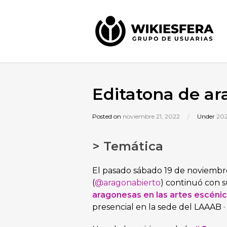
Editatona de ar
Posted on
noviembre 21, 2022
/
Under
20
> Temática
El pasado sábado 19 de noviembr
(
@aragonabierto
) continuó con s
aragonesas en las artes escéni
presencial en la sede del LAAAB 