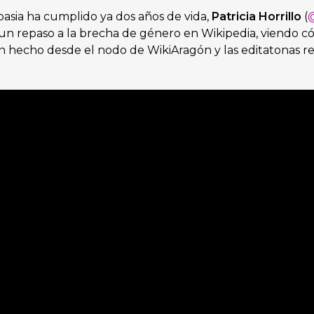
sia ha cumplido ya dos años de vida,
Patricia Horrillo
(
@
zo un repaso a la brecha de género en Wikipedia, viendo 
n hecho desde el nodo de WikiAragón y las editatonas r