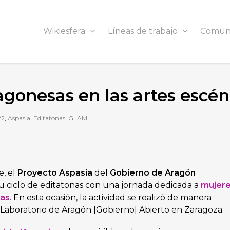
Wikiesfera
Líneas de trabajo
Comun
agonesas en las artes escén
22
,
Aspasia
,
Editatonas
,
GLAM
e, el
Proyecto Aspasia
del
Gobierno de Aragón
u ciclo de editatonas con una jornada dedicada a
mujer
cas
. En esta ocasión, la actividad se realizó de manera
· Laboratorio de Aragón [Gobierno] Abierto en Zaragoza.