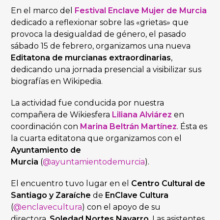
En el marco del
Festival Enclave Mujer de Murcia
dedicado a reflexionar sobre las «grietas» que
provoca la desigualdad de género, el pasado
sábado 15 de febrero, organizamos una nueva
Editatona de murcianas extraordinarias
,
dedicando una jornada presencial a visibilizar sus
biografías en Wikipedia.
La actividad fue conducida por nuestra
compañera de Wikiesfera
Liliana Alviárez
en
coordinación con
Marina Beltrán Martínez
. Ésta es
la cuarta editatona que organizamos con el
Ayuntamiento de
Murcia
(
@ayuntamientodemurcia
).
El encuentro tuvo lugar en el
Centro Cultural de
Santiago y Zaraíche
de
EnClave Cultura
(
@enclavecultura
) con el apoyo de su
directora,
Soledad
Nortes Navarro
. Las asistentes