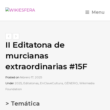
Menu
II Editatona de
murcianas
extraordinarias #15F
Posted on
febrero 17, 2025
Under
2025
,
Editatonas
,
EnClaveCultura
,
GÉNERO
,
Wikimedia
Foundation
> Temática