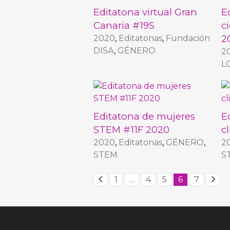
Editatona virtual Gran
E
Canaria #19S
c
2
2020
,
Editatonas
,
Fundación
DISA
,
GÉNERO
2
L
Editatona de mujeres
E
STEM #11F 2020
c
2020
,
Editatonas
,
GÉNERO
,
2
STEM
S
1
…
4
5
6
7