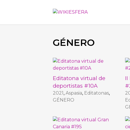
GÉNERO
Editatona virtual de
I
deportistas #10A
#
2021
,
Aspasia
,
Editatonas
,
2
GÉNERO
Ed
G