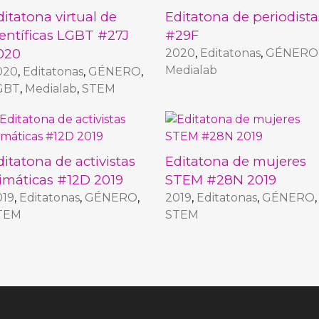
ditatona virtual de
Editatona de periodista
ientíficas LGBT #27J
#29F
020
2020
,
Editatonas
,
GÉNERO
Medialab
020
,
Editatonas
,
GÉNERO
,
GBT
,
Medialab
,
STEM
ditatona de activistas
Editatona de mujeres
limáticas #12D 2019
STEM #28N 2019
019
,
Editatonas
,
GÉNERO
,
2019
,
Editatonas
,
GÉNERO
,
TEM
STEM