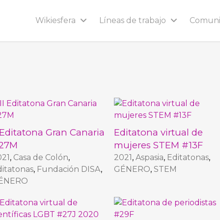
Wikiesfera
Líneas de trabajo
Comun
I Editatona Gran Canaria
Editatona virtual de
27M
mujeres STEM #13F
021
,
Casa de Colón
,
2021
,
Aspasia
,
Editatonas
,
itatonas
,
Fundación DISA
,
GÉNERO
,
STEM
ÉNERO