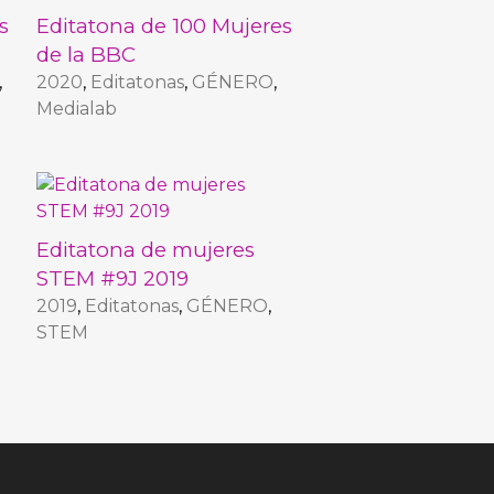
s
Editatona de 100 Mujeres
de la BBC
,
2020
,
Editatonas
,
GÉNERO
,
Medialab
Editatona de mujeres
STEM #9J 2019
2019
,
Editatonas
,
GÉNERO
,
STEM