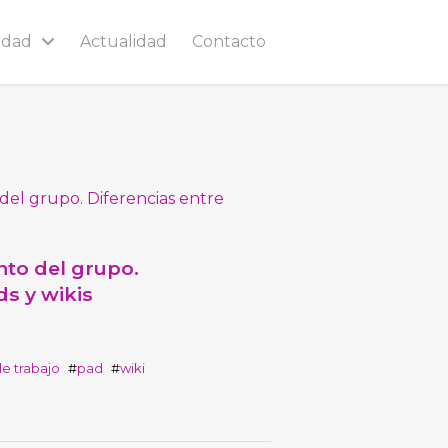
idad
Actualidad
Contacto
nto del grupo.
ds y wikis
e trabajo
pad
wiki