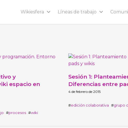
Wikiesfera
Líneas de trabajo
Comun
tivo y
Sesión 1: Planteamie
iki espacio en
Diferencias entre pa
4 de febrero de 2015
edición colaborativa
grupo d
jo
procesos
wiki