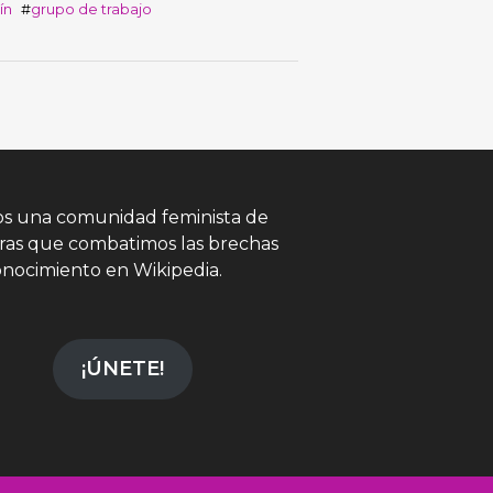
ín
grupo de trabajo
s una comunidad feminista de
oras que combatimos las brechas
onocimiento en Wikipedia.
¡ÚNETE!