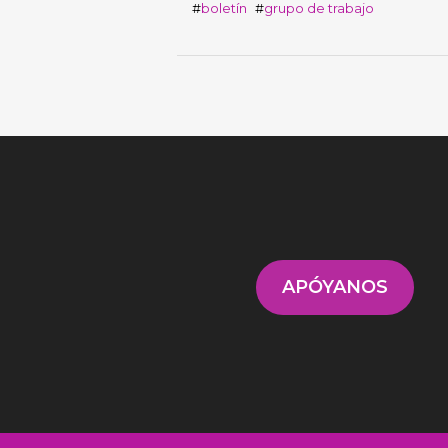
boletín
grupo de trabajo
APÓYANOS