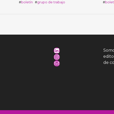
boletín
grupo de trabajo
bolet
Somo
edit
de c