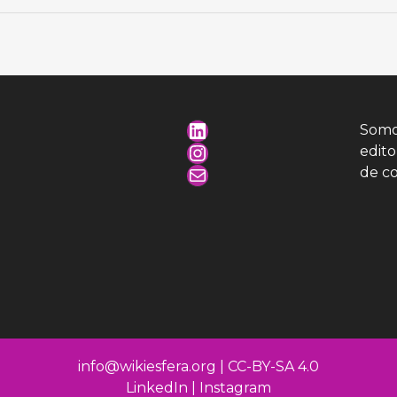
Somo
edit
de c
info@wikiesfera.org
|
CC-BY-SA 4.0
LinkedIn
|
Instagram