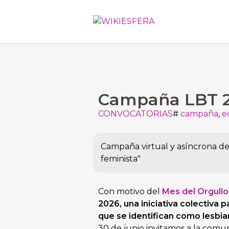
Campaña LBT 
CONVOCATORIAS
#
campaña
,
e
Campaña virtual y asíncrona d
feminista"
Con motivo del
Mes del Orgullo
2026, una iniciativa colectiva 
que se identifican como lesbia
30 de junio invitamos a la comun