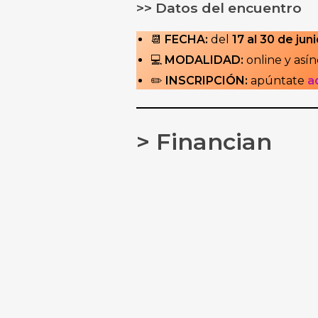
>> Datos del encuentro
📆
FECHA:
del
17 al 30 de jun
💻
MODALIDAD:
online y asín
✏️
INSCRIPCIÓN:
apúntate
a
> Financian