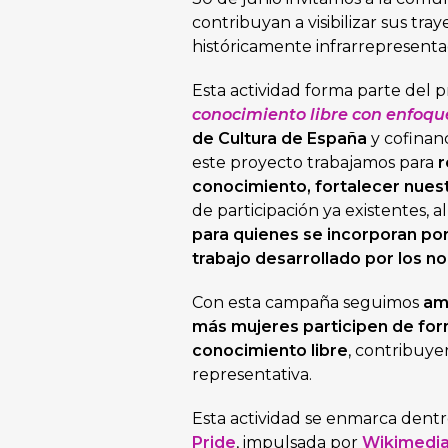
contribuyan a visibilizar sus tray
históricamente infrarrepresentad
Esta actividad forma parte del 
conocimiento libre con enfoqu
de Cultura de España
y cofinan
este proyecto trabajamos para
r
conocimiento, fortalecer nues
de participación ya existentes,
para quienes se incorporan po
trabajo desarrollado por los no
Con esta campaña seguimos
am
más mujeres participen de for
conocimiento libre
, contribuye
representativa.
Esta actividad se enmarca dent
Pride
, impulsada por
Wikimedi