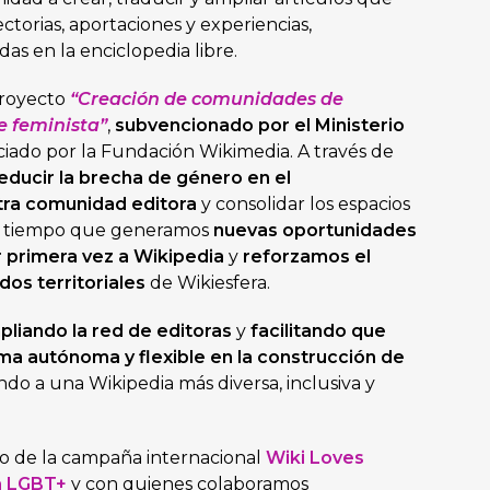
ectorias, aportaciones y experiencias,
as en la enciclopedia libre.
proyecto
“Creación de comunidades de
e feminista”
,
subvencionado por el Ministerio
ciado por la Fundación Wikimedia. A través de
educir la brecha de género en el
tra comunidad editora
y consolidar los espacios
 al tiempo que generamos
nuevas oportunidades
r primera vez a Wikipedia
y
reforzamos el
dos territoriales
de Wikiesfera.
pliando la red de editoras
y
facilitando que
ma autónoma y flexible en la construcción de
ndo a una Wikipedia más diversa, inclusiva y
ro de la campaña internacional
Wiki Loves
a LGBT+
y con quienes colaboramos