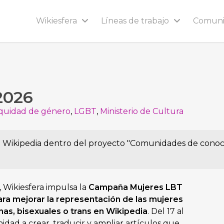
Wikiesfera
Líneas de trabajo
Comun
2026
quidad de género
,
LGBT
,
Ministerio de Cultura
e Wikipedia dentro del proyecto "Comunidades de conoc
, Wikiesfera impulsa la
Campaña Mujeres LBT
para mejorar la representación de las mujeres
nas, bisexuales o trans en Wikipedia
. Del 17 al
idad a crear, traducir y ampliar artículos que