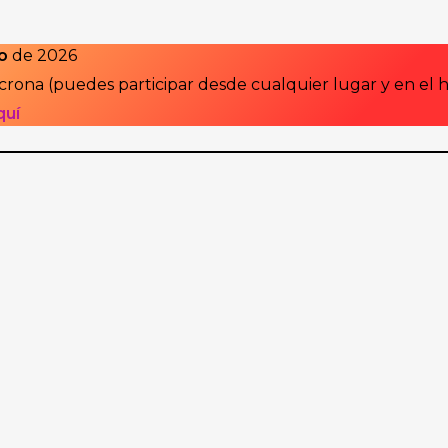
io
de 2026
crona (puedes participar desde cualquier lugar y en el 
quí