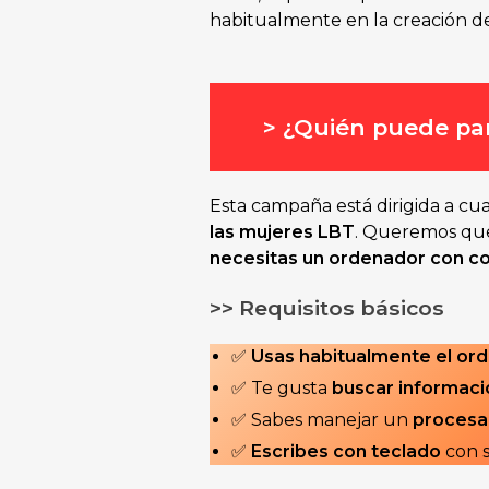
habitualmente en la creación d
> ¿Quién puede par
Esta campaña está dirigida a cu
las mujeres
LBT
. Queremos que
necesitas un ordenador con co
>> Requisitos básicos
✅
Usas habitualmente el or
✅ Te gusta
buscar informaci
✅ Sabes manejar un
procesa
✅
Escribes con teclado
con s